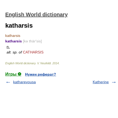
English World dictionary
katharsis
katharsis
katharsis
[kə thär′sis]
n.
alt. sp. of
CATHARSIS
English World dictionary
.
V. Neufeldt
.
2014
.
Игры ⚽
Нужен реферат?
katharevousa
Katherine