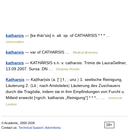
katharsis
— [kə thär′sis] n. alt. sp. of CATHARSIS * * * …
Universalium
katharsis
— var of CATHARSIS …
Medical dictionary
katharsis
— KATHÁRSIS s.n. v. catharsis. Trimis de LauraGellner,
13.09.2007. Sursa: DN …
Dicționar Român
Katharsis
— Ka|thạr|sis 〈a. [′ ] f.; ; unz.〉 1. seelische Reinigung,
Läuterung 2. 〈Lit.; nach Aristoteles〉 Läuterung des Zuschauers
durch die Tragödie, indem sie in ihm Empfindungen von Furcht u.
Mitleid erweckt [<grch. katharsis „Reinigung“] * * *… …
Universal-
Lexikon
© Academic, 2000-2026
18+
Contact us:
Technical Support
,
Advertising