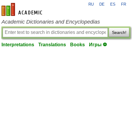
RU
DE
ES
FR
en-academic.com
Academic Dictionaries and Encyclopedias
Search!
Interpretations
Translations
Books
Игры ⚽