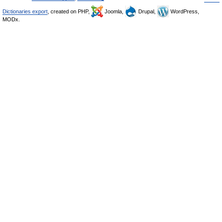
Dictionaries export
, created on PHP,
Joomla,
Drupal,
WordPress,
MODx.