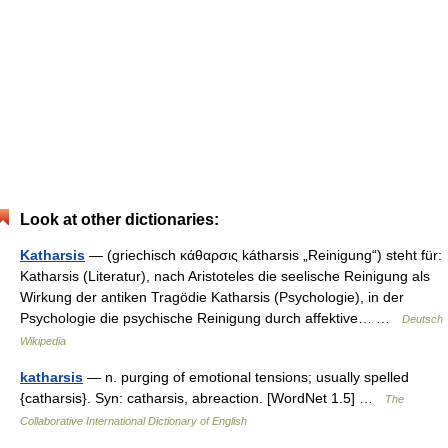
Look at other dictionaries:
Katharsis
— (griechisch κάθαρσις kátharsis „Reinigung“) steht für:
Katharsis (Literatur), nach Aristoteles die seelische Reinigung als
Wirkung der antiken Tragödie Katharsis (Psychologie), in der
Psychologie die psychische Reinigung durch affektive… …
Deutsch
Wikipedia
katharsis
— n. purging of emotional tensions; usually spelled
{catharsis}. Syn: catharsis, abreaction. [WordNet 1.5] …
The
Collaborative International Dictionary of English