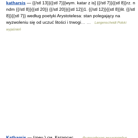
katharsis
— {{/stl 13}}{{stl 7}}[wym. katar z is] {{/stl 7}}{{stl 8}}rz. n
ndm {{/stl 8}}{{stl 20}} {{/stl 20}}{{stl 12}}1. {{/stl 12}}{{stl 8}}lit. {{/stl
8}}{{stl 7}} według poetyki Arystotelesa: stan polegający na
wyzwoleniu się od uczuć litości i trwogi… …
Langenscheidt Polski
wyjaśnień
Katharsis
— (греч.) см. Катарсис …
Философская энциклопедия